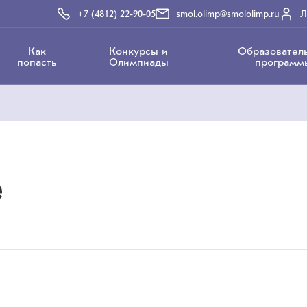
+7 (4812) 22-90-05
smol.olimp@smololimp.ru
Л
Как
Конкурсы и
Образовател
попасть
Олимпиады
программ
е